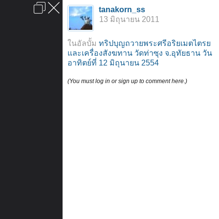
เข้าสู่ระบบหรือลงทะเบียน
tanakorn_ss
ลงโฆษณา
ติดต่อเรา
ช่วยเหลือ
หน้าหลัก
ไปข้างบน
13 มิถุนายน 2011
ข้อกำหนดและกฎ
ในอัลบั้ม
ทริปบุญถวายพระศรีอริยเมตไตรย
และเครื่องสังฆทาน วัดท่าซุง จ.อุทัยธาน วัน
(You must log in or sign up to comment here.)