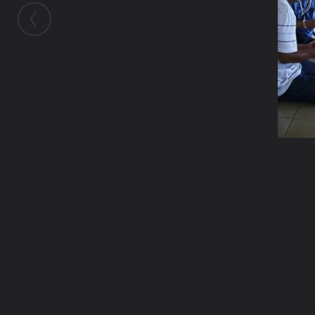
ในอัลบั้มนี้
tanakorn_ss
ในอัลบั้ม
ทริปบุญถวายพระศรีอริยเมตไตรยและเครื่องสั
13 มิถุนายน 2011
(You must log in or sign up to comment here.)