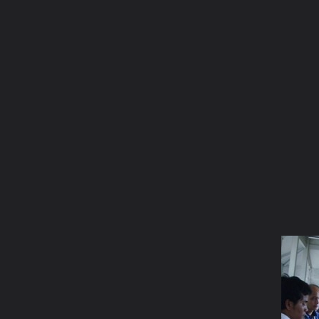
ภาษาไทย
หน้าแรก
เว็บบอร์ด
มีอะไรใหม่
วิดีโอ
รูปภา
หมวดหมู่
มีอะไรใหม่
คอลเล็คชั่น
สถานที่
กล้อง
แ
หน้าแรก
รูปภาพ
General
tanakorn_ss
IMGP4008