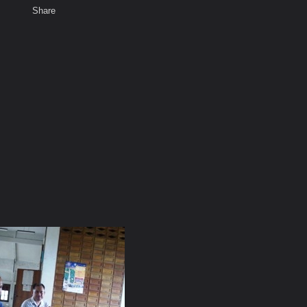
Share
เสียงธรรม
สมาชิก
ห้องสนทนา
พ
ท็ก