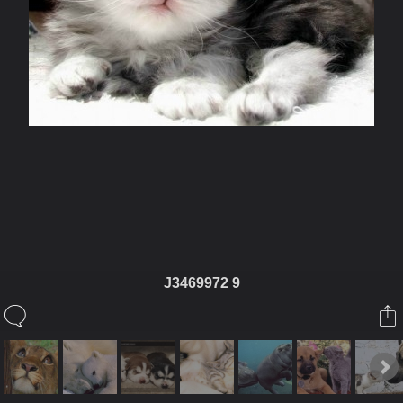
ในอัลบั้มนี้
Ninja-naruto-Pgems
J3469972 9
ในอัลบั้ม
O~สัตว์โลกผู้น่ารักง๊าบบบ~O
17 ธันวาคม 2008
(You must log in or sign up to comment here.)