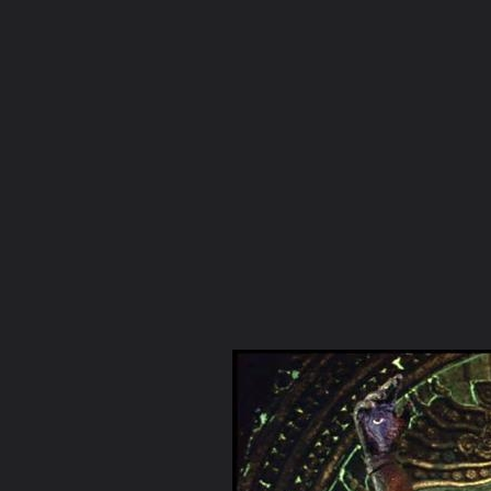
ภาษาไทย
หน้าแรก
เว็บบอร์ด
มีอะไรใหม่
วิดีโอ
รูปภา
มีอะไรใหม่
คอลเล็คชั่น
สถานที่
กล้อง
แท็ก
...
หน้าแรก
รูปภาพ
General
เดวี
เดวี
kali01