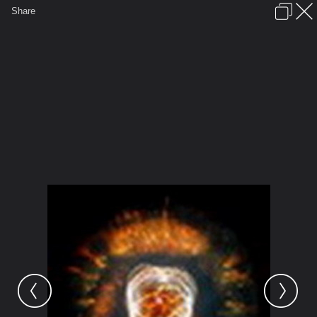
เข้าสู่ระบบหรือลงทะเบียน
Share
ภาษาไทย
ลงโฆษณา
ติดต่อเรา
ช่วยเหลือ
ชุมชนชาวพุทธ
ข้อกำหนดและกฎ
หน้าแรก
เว็บบอร์ด
มีอะไรใหม่
รูปภาพ
คอลเล็คชั่น
สถานที่
กล้อง
แท็ก
...
รูปภาพ
...
กัลกยาวตาร
KALKI AVATAR (3) - Existing Unique 
Kalki Avatar 3.16 - Albert Einstein
Nebula