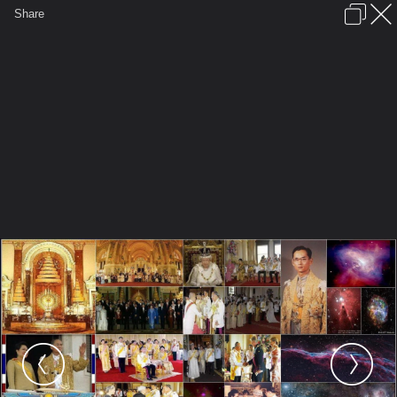
เข้าสู่ระบบหรือลงทะเบียน
Share
ภาษาไทย
ลงโฆษณา
ติดต่อเรา
ช่วยเหลือ
ชุมชนชาวพุทธ
ข้อกำหนดและกฎ
หน้าแรก
เว็บบอร์ด
มีอะไรใหม่
รูปภาพ
มีอะไรใหม่
คอลเล็คชั่น
สถานที่
กล้อง
แท็ก
...
รูปภาพ
...
กัลกยาวตาร
KALKI AVATAR (4) - Existing Unique 
Kalki Avatar 4.04