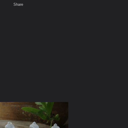
Share
เสียงธรรม
สมาชิก
ห้องสนทนา
พ
ท็ก