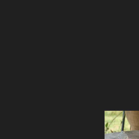
ภาษาไทย
หน้าแรก
เว็บบอร์ด
มีอะไรใหม่
วิดีโอ
รูปภา
หมวดหมู่
มีอะไรใหม่
คอลเล็คชั่น
สถานที่
กล้อง
แ
หน้าแรก
รูปภาพ
General
nu_fah
พระพิฆเนศ
kanes12