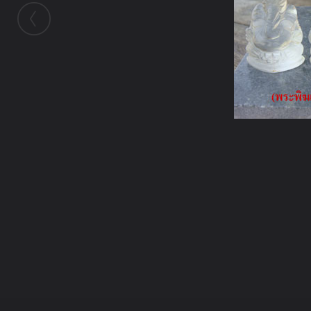
ในอัลบั้มนี้
nu_fah
ในอัลบั้ม
พระพิฆเนศ
22 เมษายน 2009
(You must log in or sign up to comment here.)