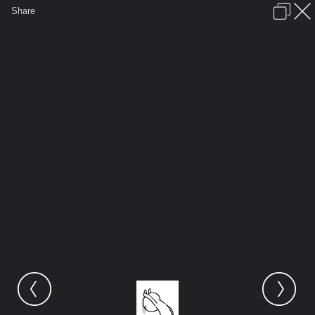
เข้าสู่ระบบหรือลงทะเบียน
Share
ภาษาไทย
ลงโฆษณา
ติดต่อเรา
ช่วยเหลือ
ชุมชนชาวพุทธ
ข้อกำหนดและกฎ
หน้าแรก
เว็บบอร์ด
มีอะไรใหม่
รูปภาพ
คอลเล็คชั่น
สถานที่
กล้อง
แท็ก
...
หน้าแรก
รูปภาพ
General
siamesecat2005
Rabbit
kapook 17335 3382