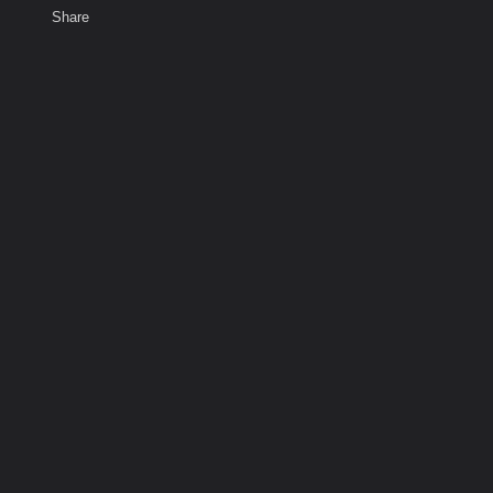
Share
เสียงธรรม
สมาชิก
ห้องสนทนา
พ
ท็ก