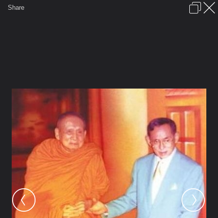
เข้าสู่ระบบหรือลงทะเบียน
Share
ภาษาไทย
ลงโฆษณา
ติดต่อเรา
ช่วยเหลือ
ชุมชนชาวพุทธ
ข้อกำหนดและกฎ
หน้าแรก
เว็บบอร์ด
มีอะไรใหม่
รูปภาพ
คอลเล็คชั่น
สถานที่
กล้อง
แท็ก
...
หน้าแรก
รูปภาพ
General
PhraEkk
King
King 17