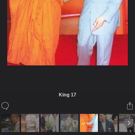
King 17
ในอัลบั้มนี้
PhraEkk