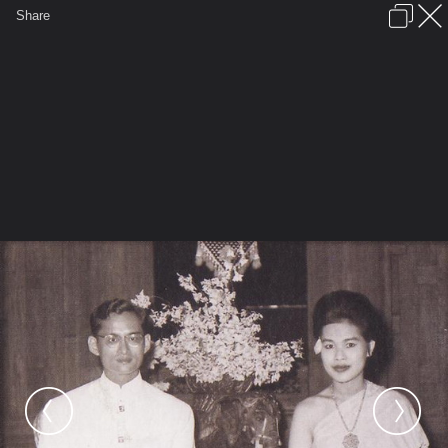
เข้าสู่ระบบหรือลงทะเบียน
Share
ภาษาไทย
ลงโฆษณา
ติดต่อเรา
ช่วยเหลือ
ชุมชนชาวพุทธ
ข้อกำหนดและกฎ
หน้าแรก
เว็บบอร์ด
มีอะไรใหม่
รูปภาพ
คอลเล็คชั่น
สถานที่
กล้อง
แท็ก
...
หน้าแรก
รูปภาพ
General
PhraEkk
King
King 22