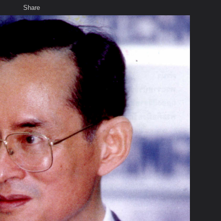
Share
เสียงธรรม
สมาชิก
ห้องสนทนา
พ
ท็ก
king001