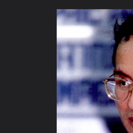
ภาษาไทย
หน้าแรก
เว็บบอร์ด
มีอะไรใหม่
วิดีโอ
รูปภา
หมวดหมู่
มีอะไรใหม่
คอลเล็คชั่น
สถานที่
กล้อง
แ
หน้าแรก
รูปภาพ
General
phraatit intaveero suksamran
KING068