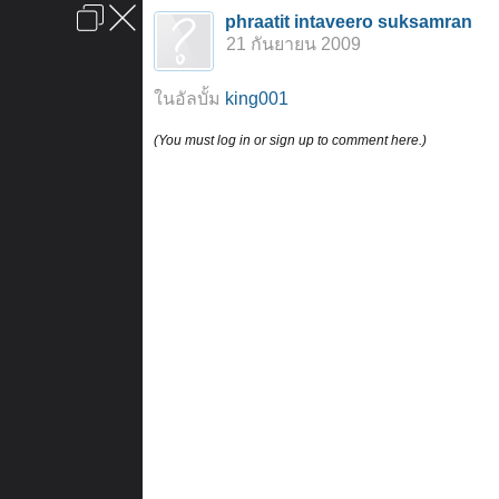
เข้าสู่ระบบหรือลงทะเบียน
phraatit intaveero suksamran
ลงโฆษณา
ติดต่อเรา
ช่วยเหลือ
หน้าหลัก
ไปข้างบน
21 กันยายน 2009
ข้อกำหนดและกฎ
ในอัลบั้ม
king001
(You must log in or sign up to comment here.)