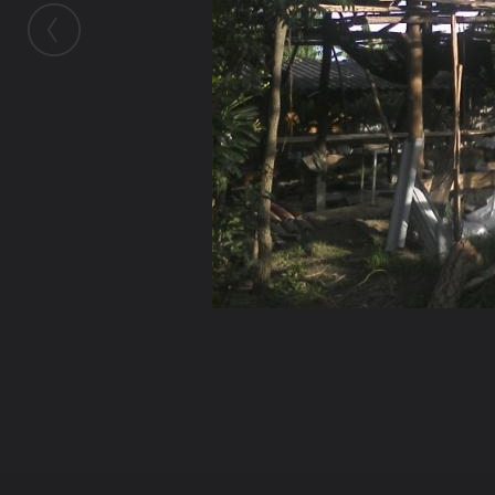
ในอัลบั้มนี้
มังกร