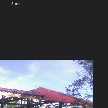
Share
เสียงธรรม
สมาชิก
ห้องสนทนา
พ
ท็ก