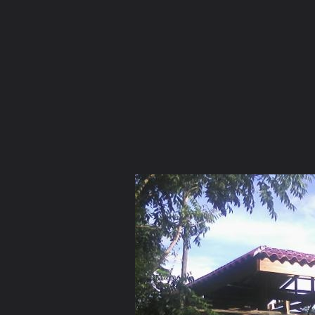
ภาษาไทย
หน้าแรก
เว็บบอร์ด
มีอะไรใหม่
วิดีโอ
รูปภา
หมวดหมู่
มีอะไรใหม่
คอลเล็คชั่น
สถานที่
กล้อง
แ
หน้าแรก
รูปภาพ
General
มังกร
พระองค์ปฐม 5.5 เมตร
kuti