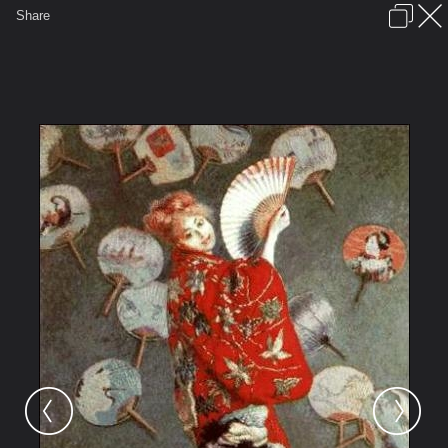
เข้าสู่ระบบหรือลงทะเบียน
Share
ภาษาไทย
ลงโฆษณา
ติดต่อเรา
ช่วยเหลือ
ชุมชนชาวพุทธ
ข้อกำหนดและกฎ
หน้าแรก
เว็บบอร์ด
มีอะไรใหม่
รูปภาพ
คอลเล็คชั่น
สถานที่
กล้อง
แท็ก
...
หน้าแรก
รูปภาพ
General
ฐาณัฏฐ์
นายหลงหล่อ
lajaponaisebyclaudemonet