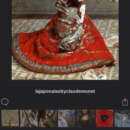
lajaponaisebyclaudemonet