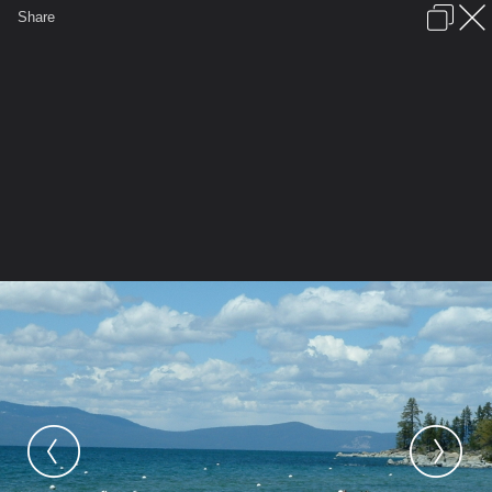
เข้าสู่ระบบหรือลงทะเบียน
Share
ภาษาไทย
ลงโฆษณา
ติดต่อเรา
ช่วยเหลือ
ชุมชนชาวพุทธ
ข้อกำหนดและกฎ
หน้าแรก
เว็บบอร์ด
มีอะไรใหม่
รูปภาพ
คอลเล็คชั่น
สถานที่
กล้อง
แท็ก
...
รูปภาพ
...
อนันตะดา
Anuntada's places.
Lake Tahoe,California