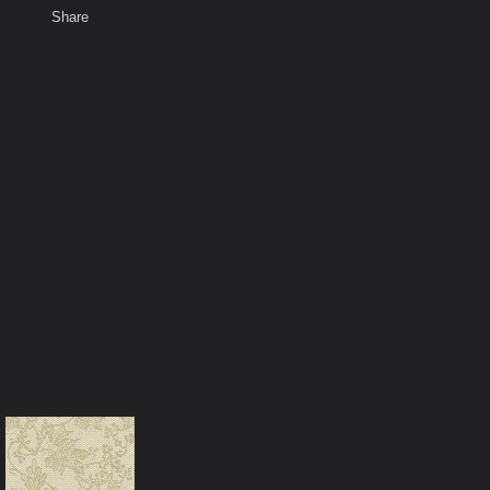
Share
เสียงธรรม
สมาชิก
ห้องสนทนา
พ
ท็ก