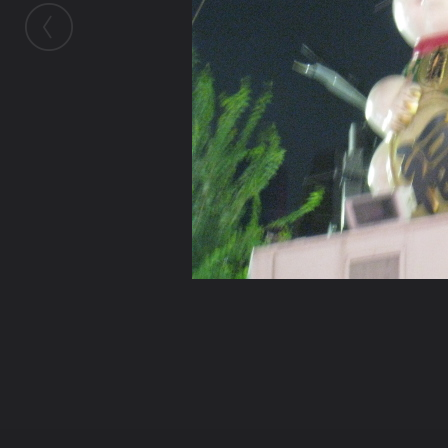
ในอัลบั้มนี้
donjudo077