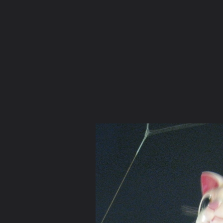
ภาษาไทย
หน้าแรก
เว็บบอร์ด
มีอะไรใหม่
วิดีโอ
รูปภา
หมวดหมู่
มีอะไรใหม่
คอลเล็คชั่น
สถานที่
กล้อง
แ
หน้าแรก
รูปภาพ
General
donjudo077
somewhere in the w
Little World2 229