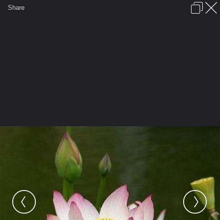
เข้าสู่ระบบหรือลงทะเบียน
Share
ภาษาไทย
ลงโฆษณา
ติดต่อเรา
ช่วยเหลือ
ชุมชนชาวพุทธ
ข้อกำหนดและกฎ
หน้าแรก
เว็บบอร์ด
มีอะไรใหม่
รูปภาพ
คอลเล็คชั่น
สถานที่
กล้อง
แท็ก
...
หน้าแรก
รูปภาพ
General
PhraEkk
Lotus
LOT 008