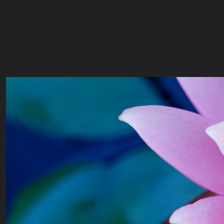
ภาษาไทย
หน้าแรก
เว็บบอร์ด
มีอะไรใหม่
วิดีโอ
รูปภา
หมวดหมู่
มีอะไรใหม่
คอลเล็คชั่น
สถานที่
กล้อง
แ
หน้าแรก
รูปภาพ
General
ตื่นซักที
LOTUS
Lotus 3010