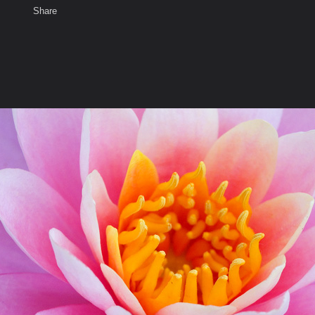
Share
เสียงธรรม
สมาชิก
ห้องสนทนา
พ
ท็ก