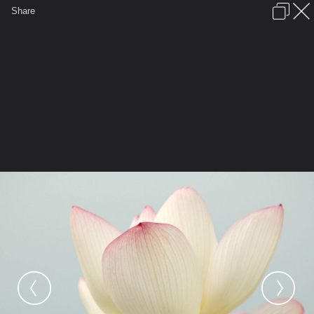
เข้าสู่ระบบหรือลงทะเบียน
Share
ภาษาไทย
ลงโฆษณา
ติดต่อเรา
ช่วยเหลือ
ชุมชนชาวพุทธ
ข้อกำหนดและกฎ
หน้าแรก
เว็บบอร์ด
มีอะไรใหม่
รูปภาพ
คอลเล็คชั่น
สถานที่
กล้อง
แท็ก
...
หน้าแรก
รูปภาพ
General
ตื่นซักที
LOTUS
Lotus 3034