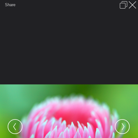
เข้าสู่ระบบหรือลงทะเบียน
Share
ภาษาไทย
ลงโฆษณา
ติดต่อเรา
ช่วยเหลือ
ชุมชนชาวพุทธ
ข้อกำหนดและกฎ
หน้าแรก
เว็บบอร์ด
มีอะไรใหม่
รูปภาพ
คอลเล็คชั่น
สถานที่
กล้อง
แท็ก
...
หน้าแรก
รูปภาพ
General
ตื่นซักที
LOTUS
Lotus 3094