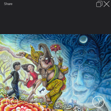
เข้าสู่ระบบหรือลงทะเบียน
Share
ภาษาไทย
ลงโฆษณา
ติดต่อเรา
ช่วยเหลือ
ชุมชนชาวพุทธ
ข้อกำหนดและกฎ
หน้าแรก
เว็บบอร์ด
มีอะไรใหม่
รูปภาพ
คอลเล็คชั่น
สถานที่
กล้อง
แท็ก
...
หน้าแรก
รูปภาพ
General
สตธศร
Ztodio
ly7xevJkQV1qad6h1o1 500