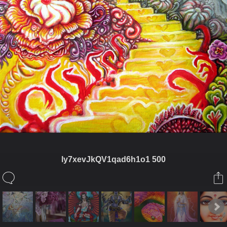
ly7xevJkQV1qad6h1o1 500
ในอัลบั้มนี้