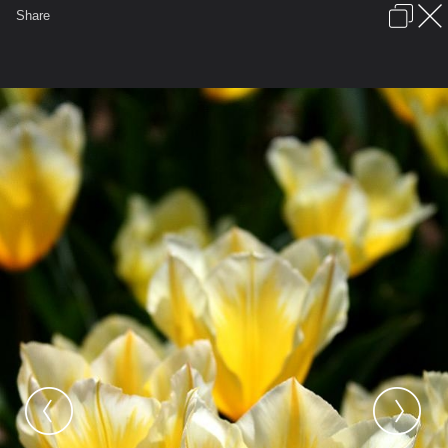
เข้าสู่ระบบหรือลงทะเบียน
Share
ภาษาไทย
ลงโฆษณา
ติดต่อเรา
ช่วยเหลือ
ชุมชนชาวพุทธ
ข้อกำหนดและกฎ
หน้าแรก
เว็บบอร์ด
มีอะไรใหม่
รูปภาพ
คอลเล็คชั่น
สถานที่
กล้อง
แท็ก
...
รูปภาพ
...
HONGTAY
Do what you like!!!
m121797