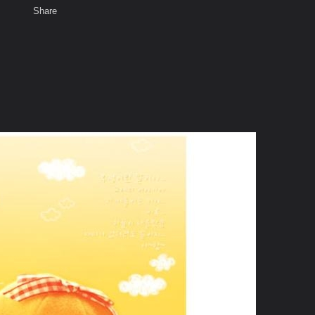
Share
เสียงธรรม
สมาชิก
ห้องสนทนา
พ
ท็ก