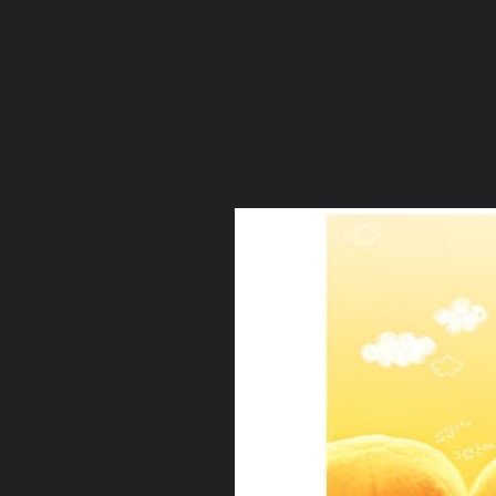
ภาษาไทย
หน้าแรก
เว็บบอร์ด
มีอะไรใหม่
วิดีโอ
รูปภา
หมวดหมู่
มีอะไรใหม่
คอลเล็คชั่น
สถานที่
กล้อง
แ
หน้าแรก
รูปภาพ
General
ฤดูใบไม้ผลิ
รูปภาพ
m124216