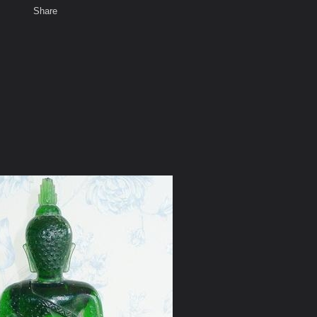
Share
เสียงธรรม
สมาชิก
ห้องสนทนา
พ
ท็ก