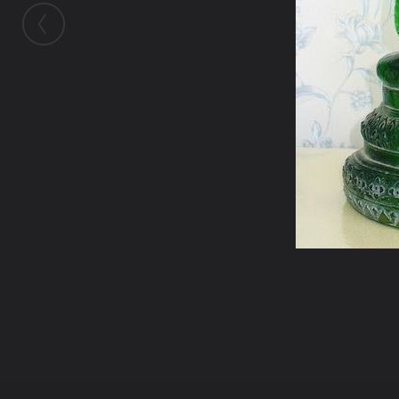
ในอัลบั้มนี้
kayasid