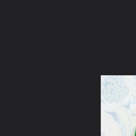
ภาษาไทย
หน้าแรก
เว็บบอร์ด
มีอะไรใหม่
วิดีโอ
รูปภา
หมวดหมู่
มีอะไรใหม่
คอลเล็คชั่น
สถานที่
กล้อง
แ
หน้าแรก
รูปภาพ
General
kayasid
พระบูชาพระพุทธรูป1
m2