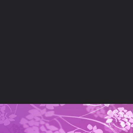
ภาษาไทย
หน้าแรก
เว็บบอร์ด
มีอะไรใหม่
วิดีโอ
รูปภา
หมวดหมู่
มีอะไรใหม่
คอลเล็คชั่น
สถานที่
กล้อง
แ
หน้าแรก
รูปภาพ
General
jeerapatmatemart
ALBUM
mar111