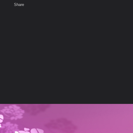
Share
เสียงธรรม
สมาชิก
ห้องสนทนา
พ
ท็ก