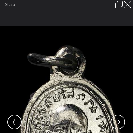
เข้าสู่ระบบหรือลงทะเบียน
Share
ภาษาไทย
ลงโฆษณา
ติดต่อเรา
ช่วยเหลือ
ชุมชนชาวพุทธ
ข้อกำหนดและกฎ
หน้าแรก
เว็บบอร์ด
มีอะไรใหม่
รูปภาพ
คอลเล็คชั่น
สถานที่
กล้อง
แท็ก
...
หน้าแรก
รูปภาพ
General
cokehadyai
หลวงปู่ทวด
MG 8844