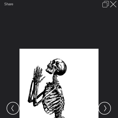
เข้าสู่ระบบหรือลงทะเบียน
Share
ภาษาไทย
ลงโฆษณา
ติดต่อเรา
ช่วยเหลือ
ชุมชนชาวพุทธ
ข้อกำหนดและกฎ
หน้าแรก
เว็บบอร์ด
มีอะไรใหม่
รูปภาพ
คอลเล็คชั่น
สถานที่
กล้อง
แท็ก
...
หน้าแรก
รูปภาพ
General
โป๊ยเซียนสาว
ทั่วไป
mlf skeleton pd 05 kj0022