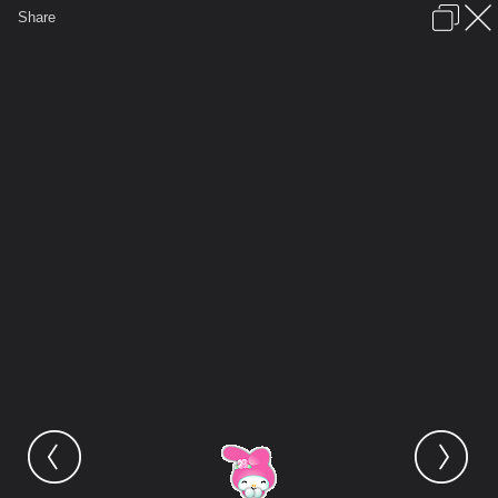
เข้าสู่ระบบหรือลงทะเบียน
Share
ภาษาไทย
ลงโฆษณา
ติดต่อเรา
ช่วยเหลือ
ชุมชนชาวพุทธ
ข้อกำหนดและกฎ
หน้าแรก
เว็บบอร์ด
มีอะไรใหม่
รูปภาพ
คอลเล็คชั่น
สถานที่
กล้อง
แท็ก
...
หน้าแรก
รูปภาพ
General
:~MyMelody~:
3
mm 012