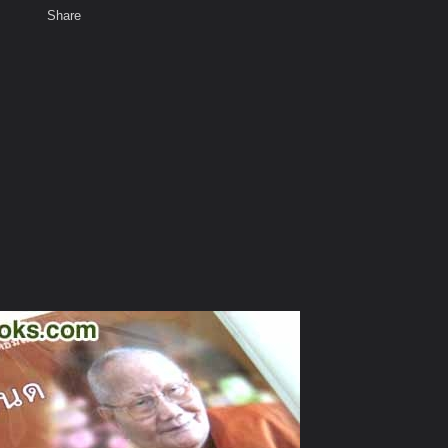
Share
เสียงธรรม
สมาชิก
ห้องสนทนา
พ
ท็ก