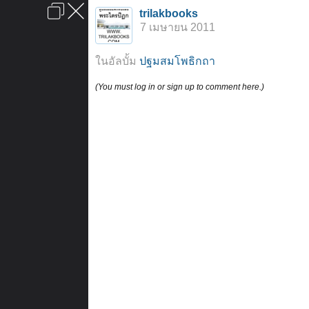
เข้าสู่ระบบหรือลงทะเบียน
trilakbooks
ลงโฆษณา
ติดต่อเรา
ช่วยเหลือ
หน้าหลัก
ไปข้างบน
7 เมษายน 2011
ข้อกำหนดและกฎ
ในอัลบั้ม
ปฐมสมโพธิกถา
(You must log in or sign up to comment here.)