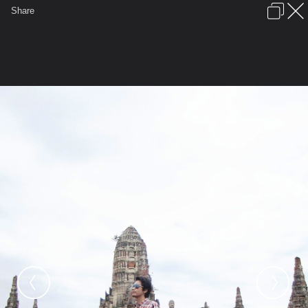
เข้าสู่ระบบหรือลงทะเบียน
Share
ภาษาไทย
ลงโฆษณา
ติดต่อเรา
ช่วยเหลือ
ชุมชนชาวพุทธ
ข้อกำหนดและกฎ
หน้าแรก
เว็บบอร์ด
มีอะไรใหม่
รูปภาพ
คอลเล็คชั่น
สถานที่
กล้อง
แท็ก
...
หน้าแรก
รูปภาพ
General
phobchan
Yes,I am.
My way!