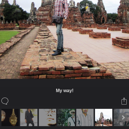
My way!
ในอัลบั้มนี้