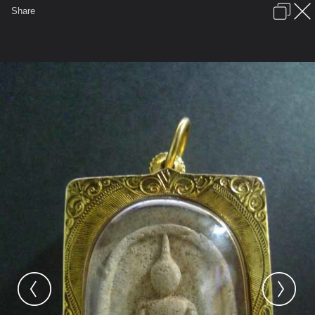
เข้าสู่ระบบหรือลงทะเบียน
Share
ภาษาไทย
ลงโฆษณา
ติดต่อเรา
ช่วยเหลือ
ชุมชนชาวพุทธ
ข้อกำหนดและกฎ
หน้าแรก
เว็บบอร์ด
มีอะไรใหม่
รูปภาพ
คอลเล็คชั่น
สถานที่
กล้อง
แท็ก
...
รูปภาพ
...
Magicbunny
วัตถุมงคลหลวงปู่หมุน
mylogo2