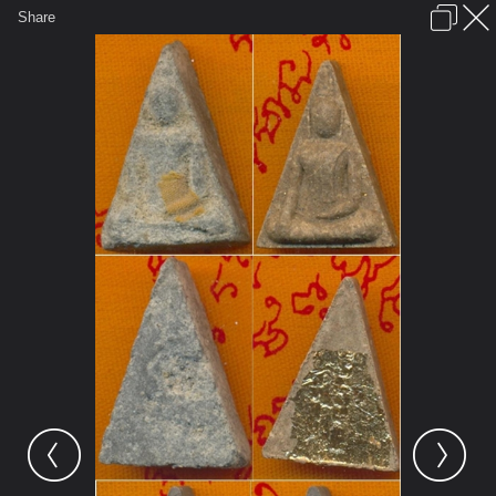
เข้าสู่ระบบหรือลงทะเบียน
Share
ภาษาไทย
ลงโฆษณา
ติดต่อเรา
ช่วยเหลือ
ชุมชนชาวพุทธ
ข้อกำหนดและกฎ
หน้าแรก
เว็บบอร์ด
มีอะไรใหม่
รูปภาพ
คอลเล็คชั่น
สถานที่
กล้อง
แท็ก
...
...
รูปภาพ
General
JOMKAMUNG
พุทธา 2555
na1