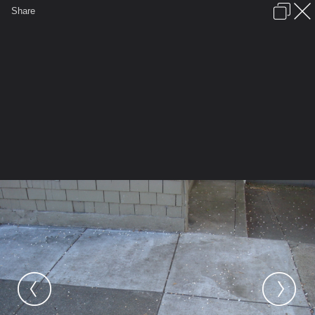
เข้าสู่ระบบหรือลงทะเบียน
Share
ภาษาไทย
ลงโฆษณา
ติดต่อเรา
ช่วยเหลือ
ชุมชนชาวพุทธ
ข้อกำหนดและกฎ
หน้าแรก
เว็บบอร์ด
มีอะไรใหม่
รูปภาพ
คอลเล็คชั่น
สถานที่
กล้อง
แท็ก
...
รูปภาพ
...
คนบางส่วนเชื่อว่าเป็นรอยพญานาค
Nak101210 003