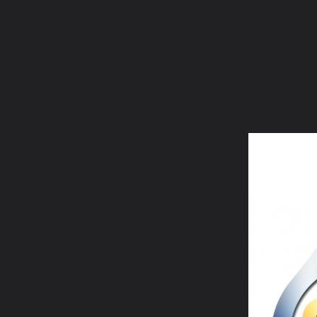
ภาษาไทย
หน้าแรก
เว็บบอร์ด
มีอะไรใหม่
วิดีโอ
รูปภา
หมวดหมู่
มีอะไรใหม่
คอลเล็คชั่น
สถานที่
กล้อง
แ
หน้าแรก
รูปภาพ
General
mead
Mead B
new 03