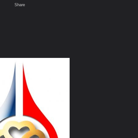
Share
เสียงธรรม
สมาชิก
ห้องสนทนา
พ
ท็ก