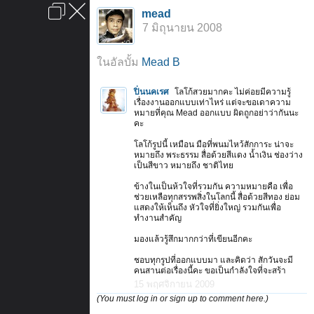
เข้าสู่ระบบหรือลงทะเบียน
mead
ลงโฆษณา
ติดต่อเรา
ช่วยเหลือ
หน้าหลัก
ไปข้างบน
7 มิถุนายน 2008
ข้อกำหนดและกฎ
ในอัลบั้ม
Mead B
ปิ่นนคเรศ
โลโก้สวยมากคะ ไม่ค่อยมีความรู้
เรื่องงานออกแบบเท่าไหร่ แต่จะขอเดาความ
หมายที่คุณ Mead ออกแบบ ผิดถูกอย่าว่ากันนะ
คะ
โลโก้รูปนี้ เหมือน มือที่พนมไหว้สักการะ น่าจะ
หมายถึง พระธรรม สื่อด้วยสีแดง น้ำเงิน ช่องว่าง
เป็นสีขาว หมายถึง ชาติไทย
ข้างในเป็นห้วใจที่รวมกัน ความหมายคือ เพื่อ
ช่วยเหลือทุกสรรพสิ่งในโลกนี้ สื่อด้วยสีทอง ย่อม
แสดงให้เห็นถึง หัวใจที่ยิ่งใหญ่ รวมกันเพื่อ
ทำงานสำคัญ
มองแล้วรู้สึกมากกว่าที่เขียนอีกคะ
ชอบทุกรูปที่ออกแบบมา และคิดว่า สักวันจะมี
คนสานต่อเรื่องนี้คะ ขอเป็นกำลังใจที่จะสร้า
15 พฤศจิกายน 2009
(You must log in or sign up to comment here.)