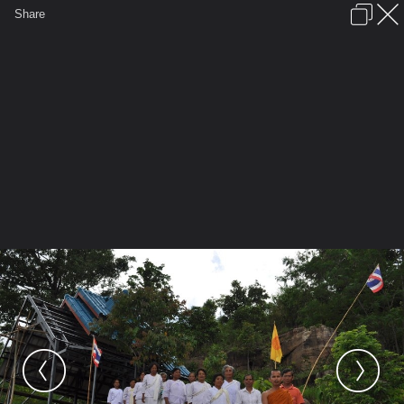
เข้าสู่ระบบหรือลงทะเบียน
Share
ภาษาไทย
ลงโฆษณา
ติดต่อเรา
ช่วยเหลือ
ชุมชนชาวพุทธ
ข้อกำหนดและกฎ
หน้าแรก
เว็บบอร์ด
มีอะไรใหม่
รูปภาพ
คอลเล็คชั่น
สถานที่
กล้อง
แท็ก
...
รูปภาพ
...
ชมรมศึกษาและปฏิบัติธรรมในต่างแดน
News Dmutaya 04