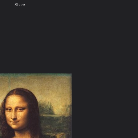
Share
เสียงธรรม
สมาชิก
ห้องสนทนา
พ
ท็ก