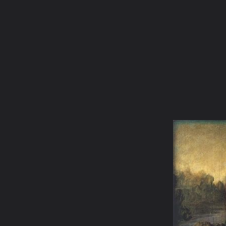
ภาษาไทย
หน้าแรก
เว็บบอร์ด
มีอะไรใหม่
วิดีโอ
รูปภา
หมวดหมู่
มีอะไรใหม่
คอลเล็คชั่น
สถานที่
กล้อง
แ
หน้าแรก
รูปภาพ
General
ฐาณัฏฐ์
นายหลงหล่อ
normal 15%20 %20monalisa