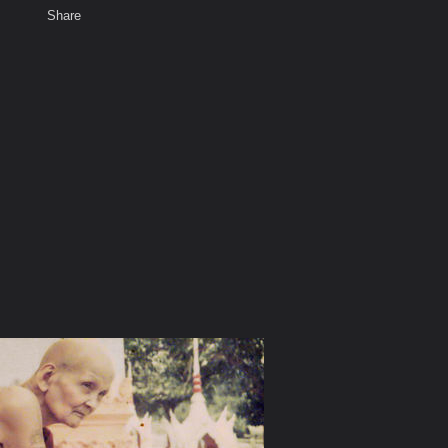
Share
เสียงธรรม
สมาชิก
ห้องสนทนา
พ
ท็ก
ต พรหมปัญโญ