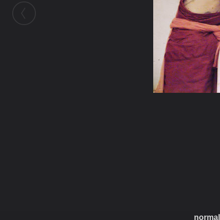
ในอัลบั้มนี้
chingchamp
ในอัลบั้ม
นะโมโพธิสัตย์โต พรหมปัญโญ
30 ตุลาคม 2008
(You must log in or sign up to comment here.)
normal