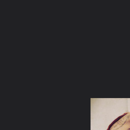
ภาษาไทย
หน้าแรก
เว็บบอร์ด
มีอะไรใหม่
วิดีโอ
รูปภา
หมวดหมู่
มีอะไรใหม่
คอลเล็คชั่น
สถานที่
กล้อง
แ
หน้าแรก
รูปภาพ
General
chingchamp
นะโมโพธิสัตย์โ
normal IMG 0173 resize edited3