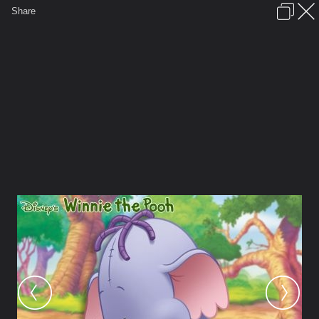
เข้าสู่ระบบหรือลงทะเบียน
Share
ภาษาไทย
ลงโฆษณา
ติดต่อเรา
ช่วยเหลือ
ชุมชนชาวพุทธ
ข้อกำหนดและกฎ
หน้าแรก
เว็บบอร์ด
มีอะไรใหม่
รูปภาพ
คอลเล็คชั่น
สถานที่
กล้อง
แท็ก
...
...
รูปภาพ
General
Noo Pretty
My Pooh Album
normal winnie the pooh lumpy