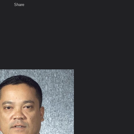
Share
เสียงธรรม
สมาชิก
ห้องสนทนา
พ
ท็ก
ว"