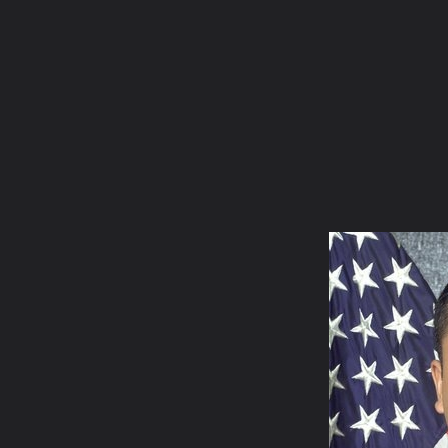
ภาษาไทย
หน้าแรก
เว็บบอร์ด
มีอะไรใหม่
วิดีโอ
รูปภา
หมวดหมู่
มีอะไรใหม่
คอลเล็คชั่น
สถานที่
กล้อง
แ
หน้าแรก
รูปภาพ
General
ลูกแก้วแววตา
เกี่ยวกับ "ลูกแก้
Ooppapan2