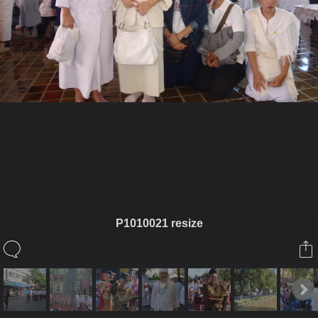
ในอัลบั้มนี้
เจ๋วะรัฐถะ
P1010021 resize
ในอัลบั้ม
ล้านนามหาจุลกฐิน3
1 พฤศจิกายน 2010
(You must log in or sign up to comment here.)