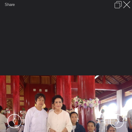
เข้าสู่ระบบหรือลงทะเบียน
Share
ภาษาไทย
ลงโฆษณา
ติดต่อเรา
ช่วยเหลือ
ชุมชนชาวพุทธ
ข้อกำหนดและกฎ
หน้าแรก
เว็บบอร์ด
มีอะไรใหม่
รูปภาพ
คอลเล็คชั่น
สถานที่
กล้อง
แท็ก
...
รูปภาพ
...
เจ๋วะรัฐถะ
ล้านนามหาจุลกฐิน3
P1010021 resize