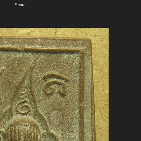
Share
เสียงธรรม
สมาชิก
ห้องสนทนา
พ
ท็ก