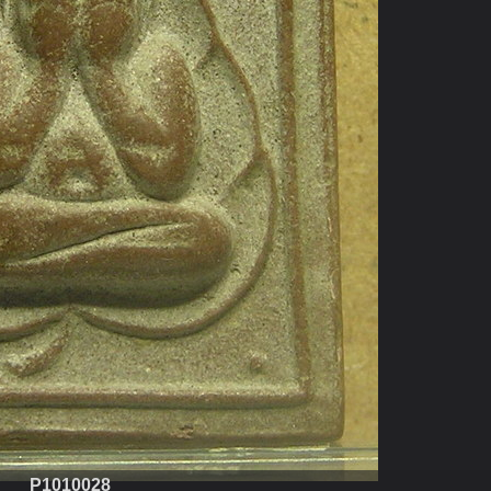
P1010028