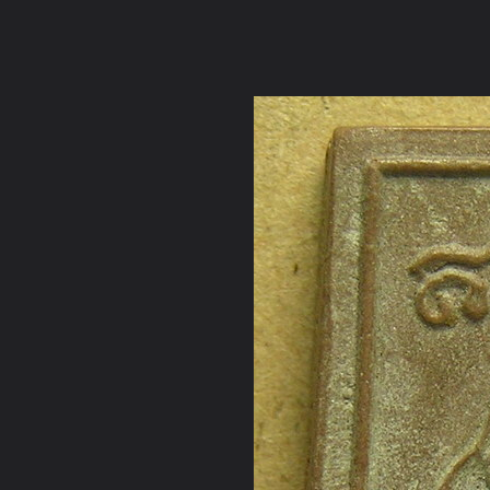
ภาษาไทย
หน้าแรก
เว็บบอร์ด
มีอะไรใหม่
วิดีโอ
รูปภา
หมวดหมู่
มีอะไรใหม่
คอลเล็คชั่น
สถานที่
กล้อง
แ
หน้าแรก
รูปภาพ
General
supiti ^_^
กฐินปี ๕๒
P1010028