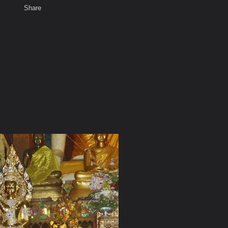
Share
เสียงธรรม
สมาชิก
ห้องสนทนา
พ
ท็ก
่แจ่ม