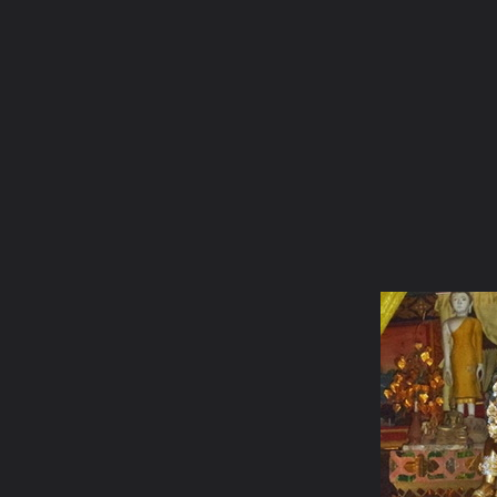
ภาษาไทย
หน้าแรก
เว็บบอร์ด
มีอะไรใหม่
วิดีโอ
รูปภา
หมวดหมู่
มีอะไรใหม่
คอลเล็คชั่น
สถานที่
กล้อง
แ
หน้าแรก
รูปภาพ
General
เจ๋วะรัฐถะ
หลังวันมาฆบูชาที่แม
P1010045 resize