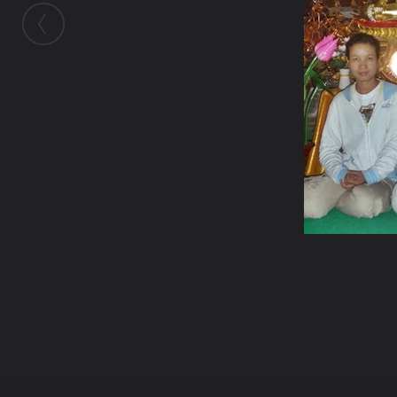
ในอัลบั้มนี้
เจ๋วะรัฐถะ
ในอัลบั้ม
หลังวันมาฆบูชาที่แม่แจ่ม