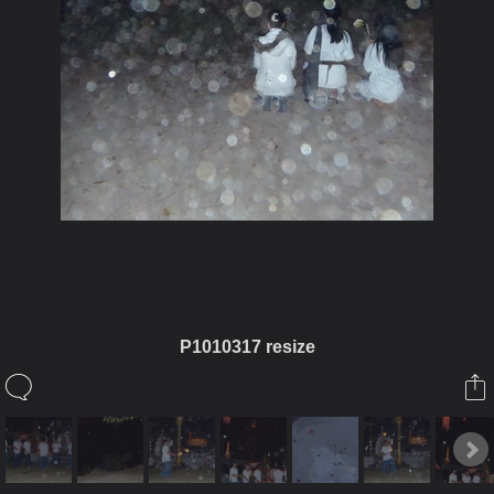
ในอัลบั้มนี้
P1010317 resize
เจ๋วะรัฐถะ
ในอัลบั้ม
รูปพิเศษงานหล่อพระ