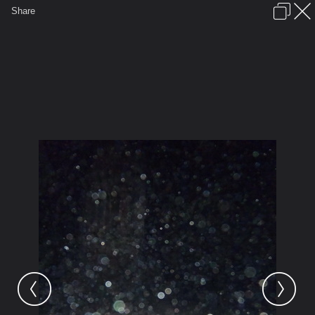
เข้าสู่ระบบหรือลงทะเบียน
Share
ภาษาไทย
ลงโฆษณา
ติดต่อเรา
ช่วยเหลือ
ชุมชนชาวพุทธ
ข้อกำหนดและกฎ
หน้าแรก
เว็บบอร์ด
มีอะไรใหม่
รูปภาพ
คอลเล็คชั่น
สถานที่
กล้อง
แท็ก
...
รูปภาพ
...
เจ๋วะรัฐถะ
รูปพิเศษงานหล่อพระ
P1010317 resize