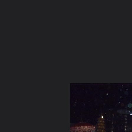
ภาษาไทย
หน้าแรก
เว็บบอร์ด
มีอะไรใหม่
วิดีโอ
รูปภา
หมวดหมู่
มีอะไรใหม่
คอลเล็คชั่น
สถานที่
กล้อง
แ
หน้าแรก
รูปภาพ
General
เจ๋วะรัฐถะ
รูปพิเศษงานหล่อพร
P1010359 resize