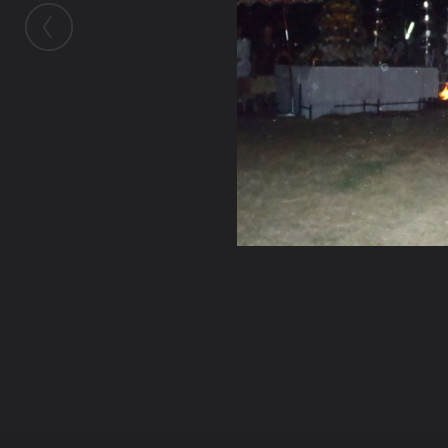
ในอัลบั้มนี้
เจ๋วะรัฐถะ
ในอัลบั้ม
รูปพิเศษงานหล่อพระ
15 กุมภาพันธ์ 2011