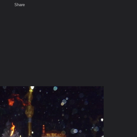
Share
เสียงธรรม
สมาชิก
ห้องสนทนา
พ
ท็ก
ะ