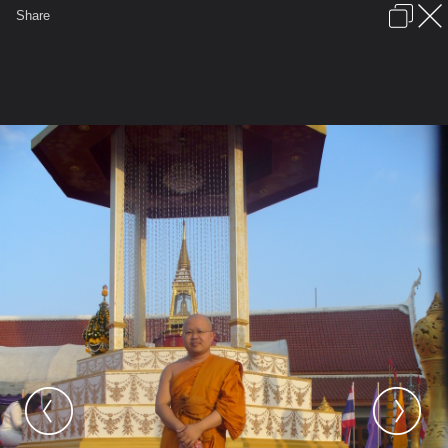
เข้าสู่ระบบหรือลงทะเบียน
Share
ภาษาไทย
ลงโฆษณา
ติดต่อเรา
ช่วยเหลือ
ชุมชนชาวพุทธ
ข้อกำหนดและกฎ
หน้าแรก
เว็บบอร์ด
มีอะไรใหม่
รูปภาพ
คอลเล็คชั่น
สถานที่
กล้อง
แท็ก
...
หน้าแรก
รูปภาพ
General
nu778i
11 ธ.ค.2551
P1010676