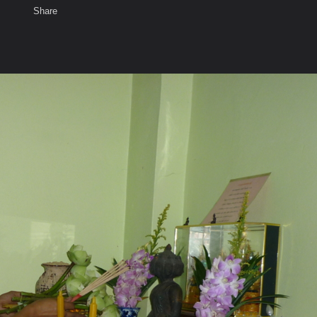
Share
เสียงธรรม
สมาชิก
ห้องสนทนา
พ
ท็ก
าพระใต้