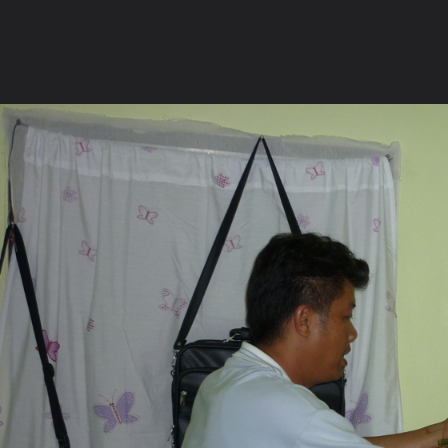
ภาษาไทย
หน้าแรก
เว็บบอร์ด
มีอะไรใหม่
วิดีโอ
รูปภา
หมวดหมู่
มีอะไรใหม่
คอลเล็คชั่น
สถานที่
กล้อง
แ
หน้าแรก
รูปภาพ
General
Jacksmith
พระเครื่องกรุวัดเข
P1010878