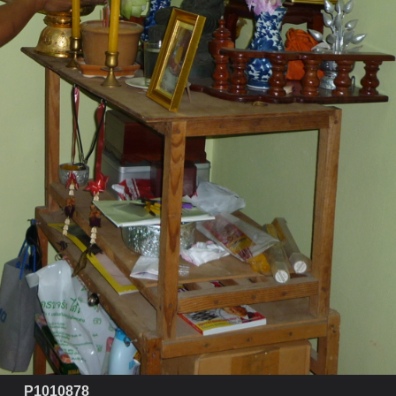
P1010878