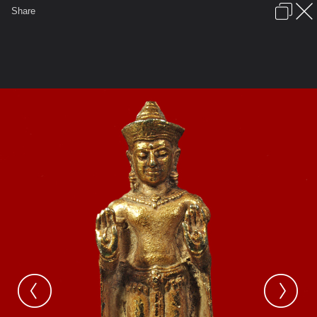
เข้าสู่ระบบหรือลงทะเบียน
Share
ภาษาไทย
ลงโฆษณา
ติดต่อเรา
ช่วยเหลือ
ชุมชนชาวพุทธ
ข้อกำหนดและกฎ
หน้าแรก
เว็บบอร์ด
มีอะไรใหม่
รูปภาพ
คอลเล็คชั่น
สถานที่
กล้อง
แท็ก
...
...
รูปภาพ
General
ปราบเทวดา
กรุปราบเทวดา
P1012406 copy