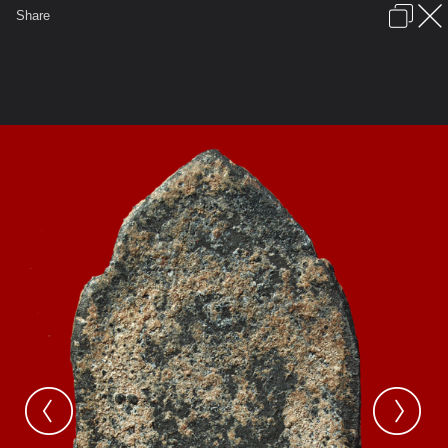
เข้าสู่ระบบหรือลงทะเบียน
Share
ภาษาไทย
ลงโฆษณา
ติดต่อเรา
ช่วยเหลือ
ชุมชนชาวพุทธ
ข้อกำหนดและกฎ
หน้าแรก
เว็บบอร์ด
มีอะไรใหม่
รูปภาพ
คอลเล็คชั่น
สถานที่
กล้อง
แท็ก
...
...
รูปภาพ
General
ปราบเทวดา
กรุปราบเทวดา
P1012417 copy