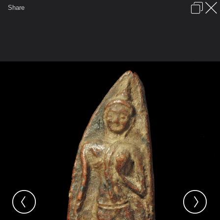
เข้าสู่ระบบหรือลงทะเบียน
Share
ภาษาไทย
ลงโฆษณา
ติดต่อเรา
ช่วยเหลือ
ชุมชนชาวพุทธ
ข้อกำหนดและกฎ
หน้าแรก
เว็บบอร์ด
มีอะไรใหม่
รูปภาพ
คอลเล็คชั่น
สถานที่
กล้อง
แท็ก
...
...
รูปภาพ
General
ปราบเทวดา
กรุปราบเทวดา
P1014550 copy