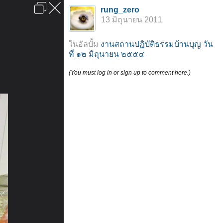
เข้าสู่ระบบหรือลงทะเบียน
rung_zero
ลงโฆษณา
ติดต่อเรา
ช่วยเหลือ
หน้าหลัก
ไปข้างบน
13 มิถุนายน 2011
ข้อกำหนดและกฎ
ในอัลบั้ม
งานสถานปฏิบัติธรรมบ้านบุญ วัน
ที่ ๑๒ มิถุนายน ๒๕๕๔
(You must log in or sign up to comment here.)