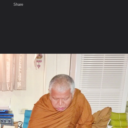
Share
เสียงธรรม
สมาชิก
ห้องสนทนา
พ
ท็ก
มบ้านบุญ วันที่ ๑๒ มิถุนายน ๒๕๕๔