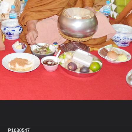
P1030547